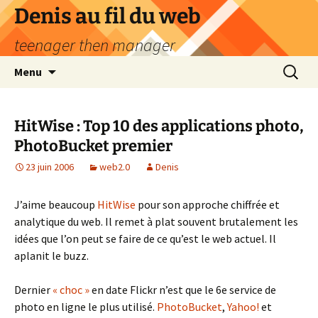
Aller
Denis au fil du web
au
teenager then manager
contenu
Recherc
Menu
HitWise : Top 10 des applications photo,
PhotoBucket premier
23 juin 2006
web2.0
Denis
J’aime beaucoup
HitWise
pour son approche chiffrée et
analytique du web. Il remet à plat souvent brutalement les
idées que l’on peut se faire de ce qu’est le web actuel. Il
aplanit le buzz.
Dernier
« choc »
en date Flickr n’est que le 6e service de
photo en ligne le plus utilisé.
PhotoBucket
,
Yahoo!
et