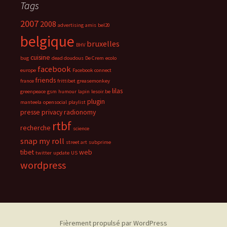
Tags
2007
2008
advertising
amis
bel20
belgique
bruxelles
BHV
cuisine
bug
dead doudous
De Crem
ecolo
facebook
europe
Facebook connect
friends
france
frittibet
greasemonkey
lilas
greenpeace
gsm
humour
lapin
lesoir.be
plugin
manteela
opensocial
playlist
presse
privacy
radionomy
rtbf
recherche
science
snap my roll
street art
subprime
tibet
web
twitter
update
US
wordpress
Fièrement propulsé par WordPress