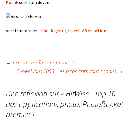
Kodak
sont loin devant.
Aussi sur le sujet :
The Register
, le
web 2.0 en action
Navigation
←
Extortr : maître chanteur 2.0
Cyber Lions 2006 : Les gagnants sont connus
→
des
Une réflexion sur «
HitWise : Top 10
articles
des applications photo, PhotoBucket
premier
»