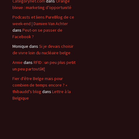
Categorynet.com
dans
Orange
bleue : marketing d’opportunité
Podcasts et liens PureBlog de ce
week-end | Damien Van Achter
dans
Peut-on se passer de
Facebook ?
Monique
dans
Si je devais choisir
de vivre loin du nucléaire belge
Annie
dans
RFID : un peu plus petit
un peu partoutâ€¦
Fier d'être Belge mais pour
combien de temps encore ? «
thibaudd's blog
dans
Lettre à la
Belgique