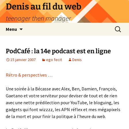
Aller
Denis au fil du web
au
teenager then manager
contenu
Recherc
Menu
PodCafé : la 14e podcast est en ligne
15 janvier 2007
ego fecit
Denis
Rétro & perspectives
…
Une soirée à la Bécasse avec Alex, Ben, Damien, François,
Gaetano et votre serviteur pour deviser de tout et de rien
avec une nette prédilection pour YouTube, le bloguing, les
gadgets qui font wizzzz, les APN réflex et mes mégapixels
de la mort et pour finir la politque à l’heure du web.