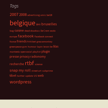
Tags
2007
2008
advertising
amis
bel20
belgique
bruxelles
BHV
cuisine
bug
dead doudous
De Crem
ecolo
facebook
europe
Facebook connect
friends
france
frittibet
greasemonkey
lilas
greenpeace
gsm
humour
lapin
lesoir.be
plugin
manteela
opensocial
playlist
presse
privacy
radionomy
rtbf
recherche
science
snap my roll
street art
subprime
tibet
web
twitter
update
US
wordpress