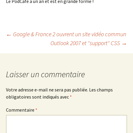
Le PodCafé a un an et est en grande forme !
Navigation
←
Google & France 2 ouvrent un site vidéo commun
Outlook 2007 et "support" CSS
→
des
articles
Laisser un commentaire
Votre adresse e-mail ne sera pas publiée.
Les champs
obligatoires sont indiqués avec
*
Commentaire
*