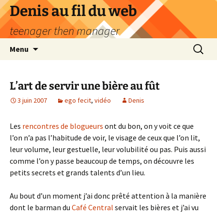
Aller
Denis au fil du web
au
teenager then manager
contenu
Recherc
Menu
L’art de servir une bière au fût
3 juin 2007
ego fecit
,
vidéo
Denis
Les
rencontres de blogueurs
ont du bon, on y voit ce que
l’on n’a pas l’habitude de voir, le visage de ceux que l’on lit,
leur volume, leur gestuelle, leur volubilité ou pas. Puis aussi
comme l’on y passe beaucoup de temps, on découvre les
petits secrets et grands talents d’un lieu.
Au bout d’un moment j’ai donc prêté attention à la manière
dont le barman du
Café Central
servait les bières et j’ai vu