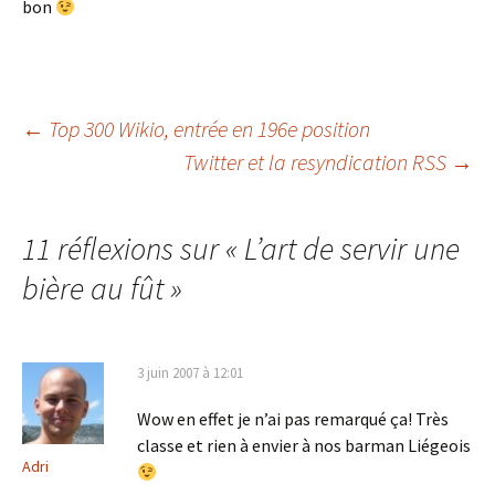
bon
Navigation
←
Top 300 Wikio, entrée en 196e position
Twitter et la resyndication RSS
→
des
11 réflexions sur «
L’art de servir une
articles
bière au fût
»
3 juin 2007 à 12:01
Wow en effet je n’ai pas remarqué ça! Très
classe et rien à envier à nos barman Liégeois
Adri