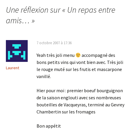
des
Une réflexion sur «
Un repas entre
amis…
»
articles
7 octobre 2007 à 17:36
Yeah très joli menu
accompagné des
bons petits vins qui vont bien avec. Très joli
Laurent
le rouge muté sur les frutis et mascarpone
vanillé.
Hier pour moi : premier boeuf bourguignon
de la saison englouti avec ses nombreuses
bouteilles de Vacqueyras, terminé au Gevrey
Chambertin sur les fromages
Bon appétit