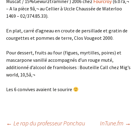
Muscat / 15%Gewurztraminer ) 2006 chez
Fourcroy
(6.07â‚¬
– A la pièce 9â‚¬ au Cellier à Uccle Chaussée de Waterloo
1469 – 02/374.85.33).
En plat, carré d’agneau en croute de persillade et gratin de
courgettes et pommes de terre, Clos Vougeot 2000.
Pour dessert, fruits au four (figues, myrtilles, poires) et
mascarpone vanillé accompagnés d’un rouge muté,
additionné d’alcool de framboises : Bouteille Call chez Mig’s
world, 10,5â‚¬
Les 6 convives avaient le sourire
Navigation
←
Le rap du professeur Ponchau
InTune.fm
→