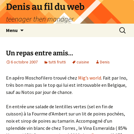
Aller
Denis au fil du web
au
teenager then manager
contenu
Recherc
Menu
Un repas entre amis…
6 octobre 2007
tutti frutti
cuisine
Denis
En apéro Moschofilero trouvé chez
Mig’s world
. Fait par Ino,
très bon mais pas le top qui lui est introuvable en Belgique,
sauf au Notos par jour de chance.
En entrée une salade de lentilles vertes (sel en fin de
cuisson) à la Fourme d’Ambert sur un lit de poires pochées,
noix et sirop de poires au tamarin. Accompagné d’un
splendide vin blanc de chez Torres , le Vina Esmeralda ( 85%