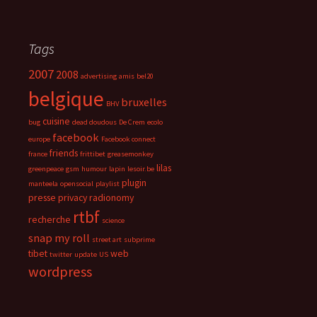
Tags
2007
2008
advertising
amis
bel20
belgique
bruxelles
BHV
cuisine
bug
dead doudous
De Crem
ecolo
facebook
europe
Facebook connect
friends
france
frittibet
greasemonkey
lilas
greenpeace
gsm
humour
lapin
lesoir.be
plugin
manteela
opensocial
playlist
presse
privacy
radionomy
rtbf
recherche
science
snap my roll
street art
subprime
tibet
web
twitter
update
US
wordpress