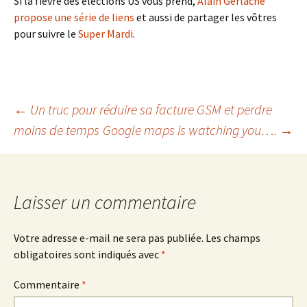
Si la fièvre des élections US vous prend,
Alain Gerlache
propose une série de liens
et aussi de partager les vôtres
pour suivre le
Super Mardi
.
Navigation
←
Un truc pour réduire sa facture GSM et perdre
moins de temps
Google maps is watching you….
→
des
articles
Laisser un commentaire
Votre adresse e-mail ne sera pas publiée.
Les champs
obligatoires sont indiqués avec
*
Commentaire
*