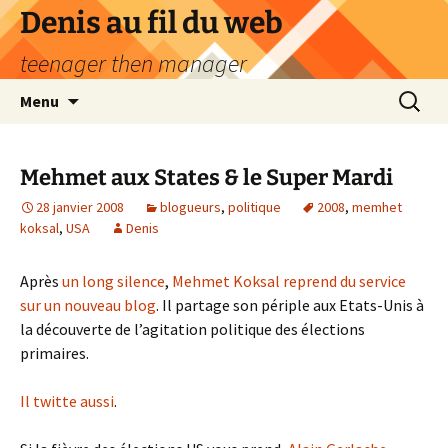
Aller
Denis au fil du web
au
teenager then manager
contenu
Recherc
Menu
Mehmet aux States & le Super Mardi
28 janvier 2008
blogueurs
,
politique
2008
,
memhet
koksal
,
USA
Denis
Après
un long silence
,
Mehmet Koksal reprend du service
sur un nouveau blog
. Il partage son périple aux Etats-Unis à
la découverte de l’agitation politique des élections
primaires.
Il twitte aussi
.