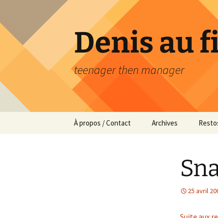
Aller
au
contenu
Denis au f
teenager then manager
À propos / Contact
Archives
Restos
Sna
25 avril 20
Suite aux r