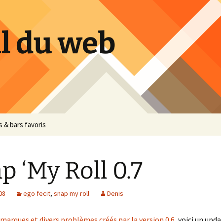
il du web
 & bars favoris
p ‘My Roll 0.7
08
ego fecit
,
snap my roll
Denis
emarques et divers problèmes créés par la version 0.6
, voici un upd