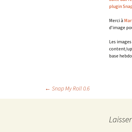
plugin Snap
Merci à
Mar
d’image pou
Les images 
content/upl
base hebdo
Navigation
←
Snap My Roll 0.6
des
Laisse
articles