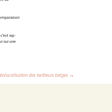
 comparaison
 c’est wp-
r sur une
éolocalisation des twitteurs belges
→