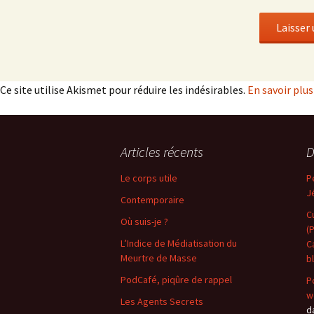
Ce site utilise Akismet pour réduire les indésirables.
En savoir plu
Articles récents
D
Le corps utile
P
J
Contemporaire
C
Où suis-je ?
(
L’Indice de Médiatisation du
C
Meurtre de Masse
b
PodCafé, piqûre de rappel
P
w
Les Agents Secrets
d