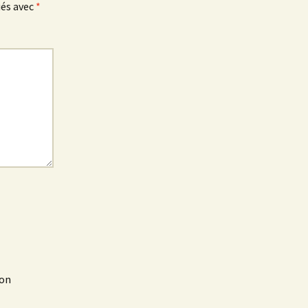
ués avec
*
mon