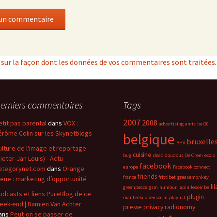
s sur la façon dont les données de vos commentaires sont traitées
.
erniers commentaires
Tags
2007
2008
etit pas parental
dans
VOX :
advertising
amis
bel20
érôme Colin sur les Skynetblogs
belgique
bruxelle
BHV
ulture de l'image et reportage
cuisine
bug
dead doudous
De Crem
ecolo
Pieter-Jan Louis) - Actu
facebook
europe
Facebook connect
ategorynet.com
dans
Orange
friends
france
frittibet
greasemonkey
leue : marketing d’opportunité
lil
greenpeace
gsm
humour
lapin
lesoir.be
odcasts et liens PureBlog de ce
plugin
manteela
opensocial
playlist
eek-end | Damien Van Achter
presse
privacy
radionomy
ans
Peut-on se passer de