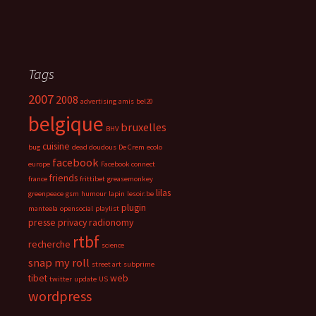
Tags
2007
2008
advertising
amis
bel20
belgique
bruxelles
BHV
cuisine
bug
dead doudous
De Crem
ecolo
facebook
europe
Facebook connect
friends
france
frittibet
greasemonkey
lilas
greenpeace
gsm
humour
lapin
lesoir.be
plugin
manteela
opensocial
playlist
presse
privacy
radionomy
rtbf
recherche
science
snap my roll
street art
subprime
tibet
web
twitter
update
US
wordpress