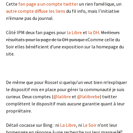
Cette
fan page a un compte twitter
un rien famélique, un
autre compte diffuse les liens
du fil info, mais l’initiative
n’émane pas du journal.
Côté IPM deux fan pages pour
la Libre
et
la DH
.
Meilleurs
résultats pour la page de la DH puisque c
Comme celle du
Soir elles bénéficient d’une exposition sur la homepage du
site.
De même que pour Rossel si quelqu’un veut bien m’expliquer
le dispositif mis en place pour gérer la communauté je suis
curieux. Deux comptes (
@lalibre
et
@lalibrebe
) twitter
complètent le dispositif mais aucune garantie quant à leur
propriétaire.
Détail cocasse sur Bing : ni
La Libre
, ni
Le Soir
n’ont leur
homepage en réponse à une recherche sur leur marqueâ€¦