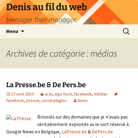
Aller
Denis au fil du web
au
teenager then manager
contenu
Recherc
Menu
Archives de catégorie : médias
La Presse.be & De Pers.be
27 avril 2010
actu
,
ego fecit
,
facebook
,
médias
facebook
,
presse
,
social plugins
Denis
Bricolés sur des domaines que je n’avais pas
véritablement exploités vu le sort réservé à
Google News en Belgique,
LaPresse.be
&
DePers.be