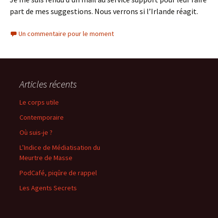
part de mes suggestions. Nous verrons si l’Irlande réagit.
Un commentaire pour le moment
Articles récents
Le corps utile
Contemporaire
Où suis-je ?
L’Indice de Médiatisation du
Meurtre de Masse
PodCafé, piqûre de rappel
Les Agents Secrets