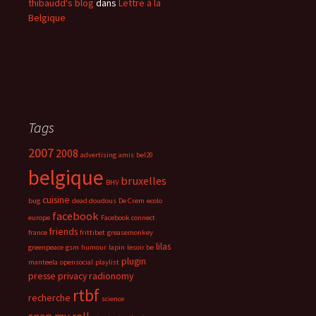
thibaudd's blog
dans
Lettre à la
Belgique
Tags
2007
2008
advertising
amis
bel20
belgique
bruxelles
BHV
cuisine
bug
dead doudous
De Crem
ecolo
facebook
europe
Facebook connect
friends
france
frittibet
greasemonkey
lilas
greenpeace
gsm
humour
lapin
lesoir.be
plugin
manteela
opensocial
playlist
presse
privacy
radionomy
rtbf
recherche
science