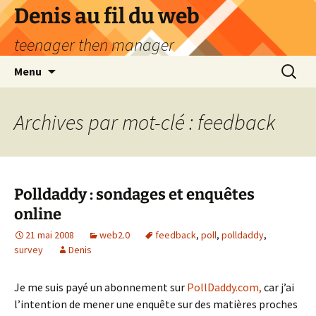
Aller
Denis au fil du web
au
teenager then manager
contenu
Recherc
Menu
Archives par mot-clé : feedback
Polldaddy : sondages et enquêtes
online
21 mai 2008
web2.0
feedback
,
poll
,
polldaddy
,
survey
Denis
Je me suis payé un abonnement sur
PollDaddy.com,
car j’ai
l’intention de mener une enquête sur des matières proches